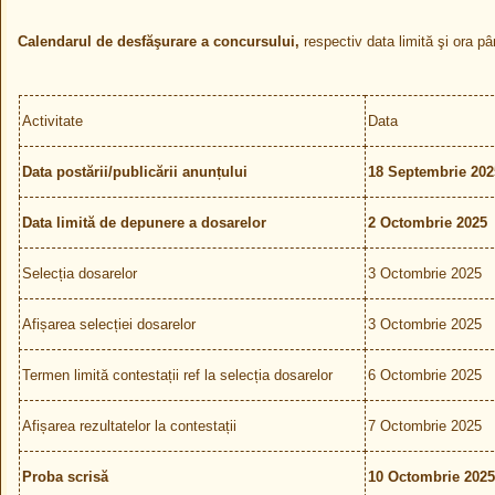
Calendarul de desfăşurare a concursului,
respectiv data limită şi ora p
Activitate
Data
Data postării/publicării anunțului
18 Septembrie 202
Data limită de depunere a dosarelor
2 Octombrie 2025
Selecția dosarelor
3 Octombrie 2025
Afișarea selecției dosarelor
3 Octombrie 2025
Termen limită contestații ref la selecția dosarelor
6 Octombrie 2025
Afișarea rezultatelor la contestații
7 Octombrie 2025
Proba scrisă
10 Octombrie 2025