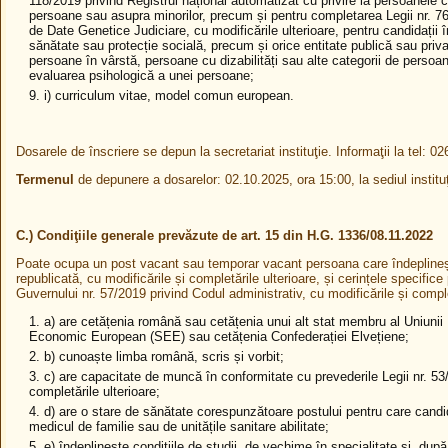
118/2019 privind Registrul național automatizat cu privire la persoanele 
persoane sau asupra minorilor, precum și pentru completarea Legii nr. 76
de Date Genetice Judiciare, cu modificările ulterioare, pentru candidații 
sănătate sau protecție socială, precum și orice entitate publică sau priva
persoane în vârstă, persoane cu dizabilități sau alte categorii de perso
evaluarea psihologică a unei persoane;
i) curriculum vitae, model comun european.
Dosarele de înscriere se depun la secretariat instituţie. Informaţii la tel: 02
Termenul
de depunere a dosarelor: 02.10.2025, ora 15:00, la sediul instituţ
C.) Condiţiile generale prevăzute de art. 15 din H.G. 1336/08.11.2022
Poate ocupa un post vacant sau temporar vacant persoana care îndeplineș
republicată, cu modificările și completările ulterioare, și cerințele specifice
Guvernului nr. 57/2019 privind Codul administrativ, cu modificările și comple
a) are cetățenia română sau cetățenia unui alt stat membru al Uniunii 
Economic European (SEE) sau cetățenia Confederației Elvețiene;
b) cunoaște limba română, scris și vorbit;
c) are capacitate de muncă în conformitate cu prevederile Legii nr. 53
completările ulterioare;
d) are o stare de sănătate corespunzătoare postului pentru care candi
medicul de familie sau de unitățile sanitare abilitate;
e) îndeplinește condițiile de studii, de vechime în specialitate și, după 