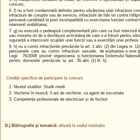
concurs;
f) nu a fost condamnată definitiv pentru săvârșirea unei infracțiuni contr
infracțiuni de corupție sau de serviciu, infracțiuni de fals ori contra înfăptu
persoană candidată la post incompatibilă cu exercitarea funcției contract
intervenit reabilitarea;
g) nu execută o pedeapsă complementară prin care i-a fost interzisă ex
sau meseria ori de a desfășura activitatea de care s-a folosit pentru săv
siguranță a interzicerii ocupării unei funcții sau a exercitării unei profesii;
h) nu a comis infracțiunile prevăzute la art. 1 alin. (2) din Legea nr. 1
persoanele care au comis infracțiuni sexuale, de exploatare a unor p
Legii 76/2008 privind organizarea și funcționarea Sistemului Național 
pentru domeniile prevăzute la art. 35 alin. (1) lit. h).
Condiţii specifice de participare la concurs:
Nivelul studiilor: Studii medii
Vechime în muncă: 5 ani de vechime, ca agent de securitate
Competențe profesionale de electrician și de fochist
D.) Bibliografie şi tematică:
afișată la sediul instituției.