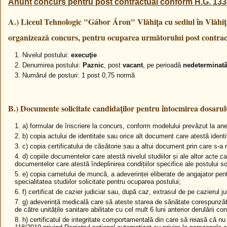
Anunț concurs pentru post contractual conform H.G. 133
A.) Liceul Tehnologic "Gábor Áron" Vlăhița
cu sediul în Vlăhiț
organizează concurs, pentru ocuparea următorului post contrac
Nivelul postului:
execuţie
Denumirea postului:
Paznic
, post
vacant
, pe perioadă
nedeterminată
Numărul de posturi: 1 post 0,75 normă
B.) Documente solicitate candidaţilor pentru întocmirea dosarul
a) formular de înscriere la concurs, conform modelului prevăzut la an
b) copia actului de identitate sau orice alt document care atestă identita
c) copia certificatului de căsătorie sau a altui document prin care s-
d) copiile documentelor care atestă nivelul studiilor și ale altor acte c
documentelor care atestă îndeplinirea condițiilor specifice ale postului sol
e) copia carnetului de muncă, a adeverinței eliberate de angajator pe
specialitatea studiilor solicitate pentru ocuparea postului;
f) certificat de cazier judiciar sau, după caz, extrasul de pe cazierul ju
g) adeverință medicală care să ateste starea de sănătate corespunzăto
de către unitățile sanitare abilitate cu cel mult 6 luni anterior derulării co
h) certificatul de integritate comportamentală din care să reiasă că nu s