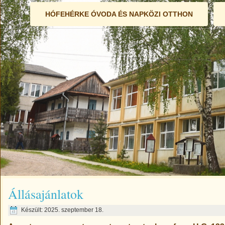
HÓFEHÉRKE ÓVODA ÉS NAPKÖZI OTTHON
Állásajánlatok
Készült: 2025. szeptember 18.